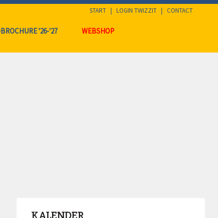
START
|
LOGIN TWIZZIT
|
CONTACT
BROCHURE '26-'27
WEBSHOP
KALENDER