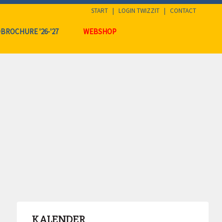
START
|
LOGIN TWIZZIT
|
CONTACT
BROCHURE '26-'27
WEBSHOP
KALENDER