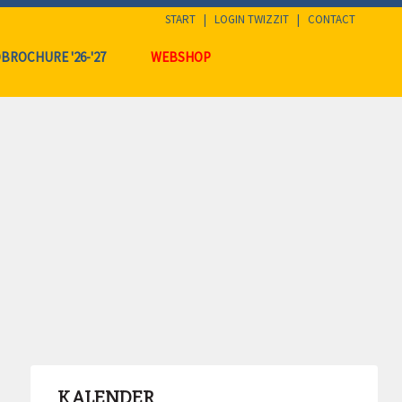
START
|
LOGIN TWIZZIT
|
CONTACT
BROCHURE '26-'27
WEBSHOP
KALENDER