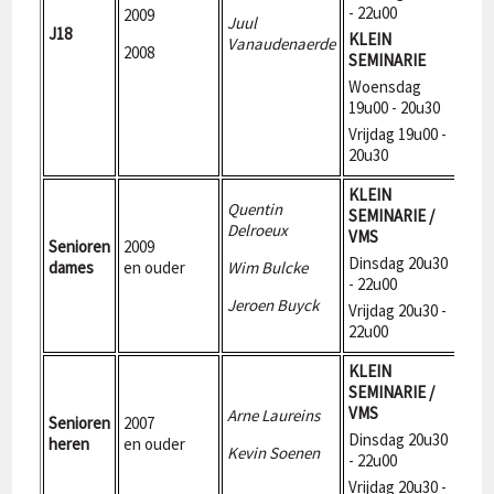
- 22u00
2009
Juul
J18
270
KLEIN
Vanaudenaerde
2008
SEMINARIE
Woensdag
19u00 - 20u30
Vrijdag 19u00 -
20u30
KLEIN
Quentin
SEMINARIE /
Delroeux
VMS
Senioren
2009
270
Dinsdag 20u30
dames
en ouder
Wim Bulcke
- 22u00
Jeroen Buyck
Vrijdag 20u30 -
22u00
KLEIN
SEMINARIE /
VMS
Arne Laureins
Senioren
2007
270
Dinsdag 20u30
heren
en ouder
Kevin Soenen
- 22u00
Vrijdag 20u30 -