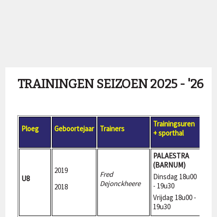
TRAININGEN SEIZOEN 2025 - '26
Trainingsuren
Ploeg
Geboortejaar
Trainers
lidg
+ sporthal
PALAESTRA
(BARNUM)
2019
Fred
Dinsdag 18u00
U8
180
Dejonckheere
- 19u30
2018
Vrijdag 18u00 -
19u30