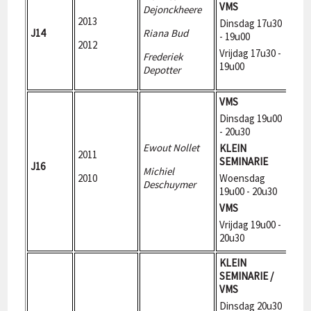
VMS
Dejonckheere
2013
Dinsdag 17u30
J14
Riana Bud
270
- 19u00
2012
Vrijdag 17u30 -
Frederiek
19u00
Depotter
VMS
Dinsdag 19u00
- 20u30
Ewout Nollet
KLEIN
2011
SEMINARIE
J16
270
Michiel
2010
Woensdag
Deschuymer
19u00 - 20u30
VMS
Vrijdag 19u00 -
20u30
KLEIN
SEMINARIE /
VMS
Dinsdag 20u30