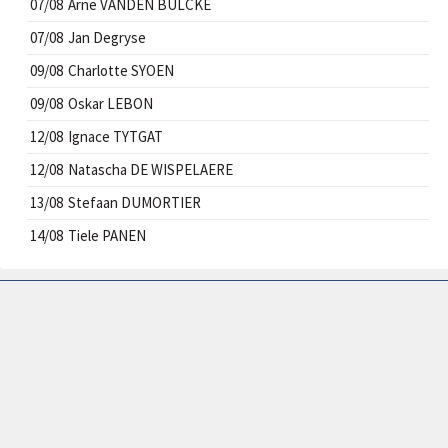
07/08
Arne VANDEN BULCKE
07/08
Jan Degryse
09/08
Charlotte SYOEN
09/08
Oskar LEBON
12/08
Ignace TYTGAT
12/08
Natascha DE WISPELAERE
13/08
Stefaan DUMORTIER
14/08
Tiele PANEN
HANDBALCLUB ROESELARE VZW
Diksmuidsesteenweg 396
8800 Roeselare
ondernemingsnummer BE 0861 467 688
rekening BE70 0682 4865 9325 - GKCCBEBB