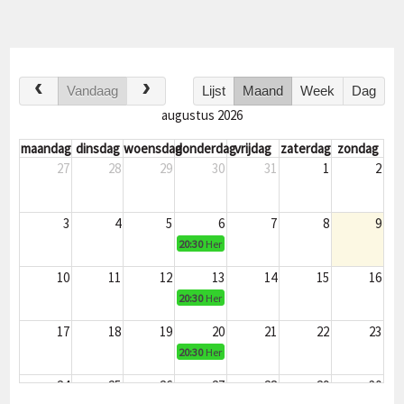
Vandaag
Lijst
Maand
Week
Dag
augustus 2026
maandag
dinsdag
woensdag
donderdag
vrijdag
zaterdag
zondag
27
28
29
30
31
1
2
3
4
5
6
7
8
9
20:30
Heren1, Heren2 - Fysieke training
10
11
12
13
14
15
16
20:30
Heren1, Heren2 - Fysieke training
17
18
19
20
21
22
23
20:30
Heren1, Heren2 - Fysieke training
24
25
26
27
28
29
30