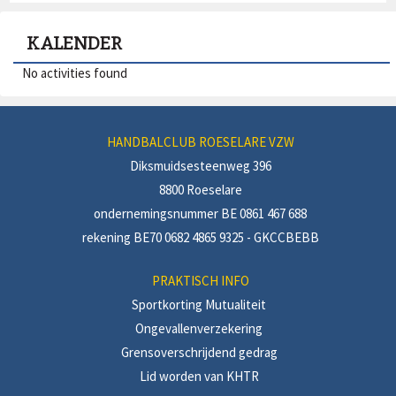
20:30
Heren1, Heren2 - Fysieke training
20:00
Handbal Lokeren -
31
1
2
3
4
5
6
KALENDER
13:30
J14, U16, M14 - Technische training
20:00
KEEP - Keepertraining
11:30
HC Don Bosco Gent 
13:30
Handbal
No activities found
16:00
Besox Handbalclub
16:00
HC Don Bosco Gent
16:00
HK Waasmunster - 
HANDBALCLUB ROESELARE VZW
Diksmuidsesteenweg 396
8800 Roeselare
ondernemingsnummer BE 0861 467 688
rekening BE70 0682 4865 9325 - GKCCBEBB
PRAKTISCH INFO
Sportkorting Mutualiteit
Ongevallenverzekering
Grensoverschrijdend gedrag
Lid worden van KHTR