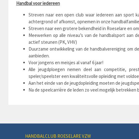
Handbal voor iedereen
Streven naar een open club waar iedereen aan sport kan
achtergrond of afkomst, opnemen in onze handbalfamilie. 
Streven naar een grotere bekendheid in Roeselare en om
Meewerken op alle niveau’s van de handbalsport aan de
actief steunen (PK, VHV)
Duurzame ontwikkeling van de handbalvereniging om d
aanbieden.
Voor jongens en meisjes al vanaf 6 jaar!
Alle jeugdploegen nemen deel aan competitie, prest
speler/speelster een kwaliteitsvolle opleiding met voldo
Aan het einde van de jeugdopleiding moeten de jeugdsp
Na de speelcarrière de leden zo veel mogelijk betrekken 
HANDBALCLUB ROESELARE VZW