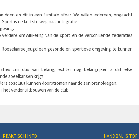
 doen en dit in een familiale sfeer. We willen iedereen, ongeacht
Sport is de kortste weg naar integratie.
geving.
 verdere ontwikkeling van de sport en de verschillende federaties
e Roeselaarse jeugd een gezonde en sportieve omgeving te kunnen
aties zijn dus van belang, echter nog belangrijker is dat elke
ende speelkansen krijgt.
elers absoluut kunnen doorstromen naar de seniorenploegen.
bij het verder uitbouwen van de club
PRAKTISCH INFO
HANDBAL IS TOF