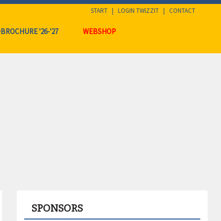
START
|
LOGIN TWIZZIT
|
CONTACT
BROCHURE '26-'27
WEBSHOP
SPONSORS